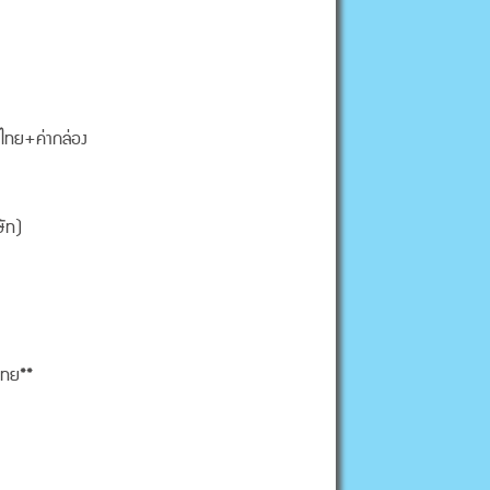
ในไทย+ค่ากล่อง
ษัท)
นไทย**