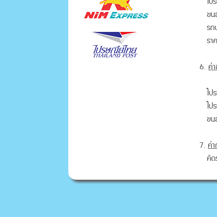
ไปร
ขนส
รถบ
รา
6.
ค่
ไปร
ไปร
ขนส
7.
ค่า
คิด