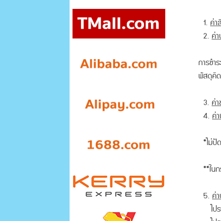
1.
ค่าส
2.
ค่า
การชำระ
พัสดุคิ
3.
ค่า
4.
ค่า
*ไม่ปั
**ในกร
5.
ค่า
ไปร